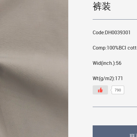
裤装
Code:DH0039301
Comp:100%BCI cott
Wid(inch.):56
Wt(g/m2):171
790
联