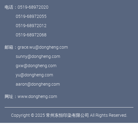
电话：0519-68972020
0519-68972055
0519-68972012
0519-68972068
邮箱：grace.wu@dongheng.com
sunny@dongheng.com
gxw@dongheng.com
yu@dongheng.com
aaron@dongheng.com
网址：www.dongheng.com
Copyright © 2025 常州东恒印染有限公司 All Rights Reserved.