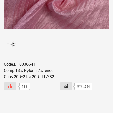
上衣
Code:DH0036641
Comp:18% Nylon 82%Tencel
Cons:20D*21s+20D 117*82
188
查看: 254